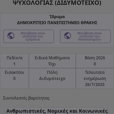
ΨΥΧΟΛΟΓΙΑΣ (ΔΙΔΥΜΟΤΕΙΧΟ)
Ίδρυμα
ΔΗΜΟΚΡΙΤΕΙΟ ΠΑΝΕΠΙΣΤΗΜΙΟ ΘΡΑΚΗΣ
public
Μετάβαση στον
public
Μετάβαση στον
ιστότοπο του
ιστότοπο του
τμήματος
πανεπιστημίου
Πεδίο/α
Ειδικά Μαθήματα
Βάση 2026
1
Όχι
0
Εισακτέοι
Πόλη
Τελευταία
0
Διδυμότειχο
ενημέρωση
26/7/2025
Συντελεστές βαρύτητας
Ανθρωπιστικές, Νομικές και Κοινωνικές