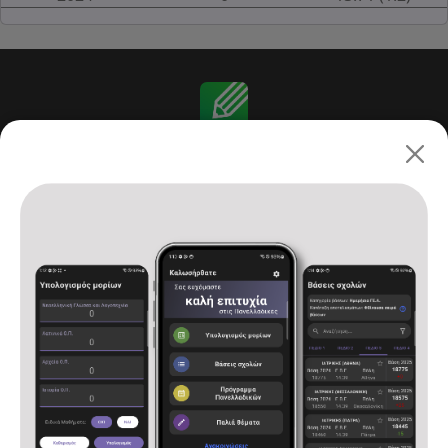
Πανελλαδικές 2026: ΓΕ.Λ.
Αρχική
Υπολογισμός μορίων
Βάσεις σχολών
Πρόγραμμα Πανελλαδικών
Παλιά θέματα