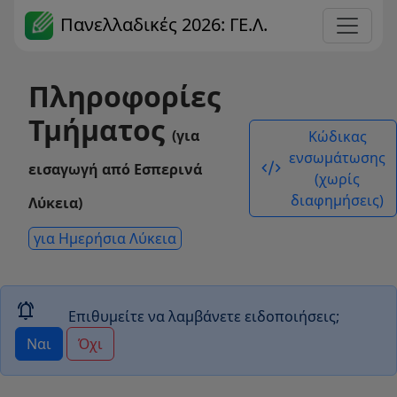
Πανελλαδικές 2026: ΓΕ.Λ.
Πληροφορίες
Τμήματος
(για
Κώδικας
ενσωμάτωσης
code_xml
εισαγωγή από Εσπερινά
(χωρίς
διαφημήσεις)
Λύκεια)
για Ημερήσια Λύκεια
notifications_active
Επιθυμείτε να λαμβάνετε ειδοποιήσεις;
Ναι
Όχι