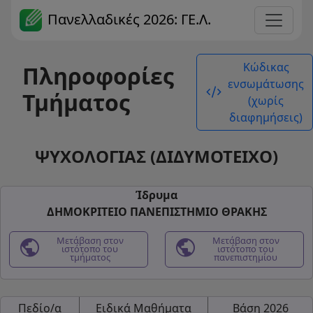
Πανελλαδικές 2026: ΓΕ.Λ.
Κώδικας
Πληροφορίες
ενσωμάτωσης
code_xml
Τμήματος
(χωρίς
διαφημήσεις)
ΨΥΧΟΛΟΓΙΑΣ (ΔΙΔΥΜΟΤΕΙΧΟ)
Ίδρυμα
ΔΗΜΟΚΡΙΤΕΙΟ ΠΑΝΕΠΙΣΤΗΜΙΟ ΘΡΑΚΗΣ
public
Μετάβαση στον
public
Μετάβαση στον
ιστότοπο του
ιστότοπο του
τμήματος
πανεπιστημίου
Πεδίο/α
Ειδικά Μαθήματα
Βάση 2026