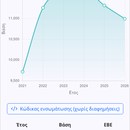
code_xml
Κώδικας ενσωμάτωσης (χωρίς διαφημήσεις)
Έτος
Βάση
ΕΒΕ