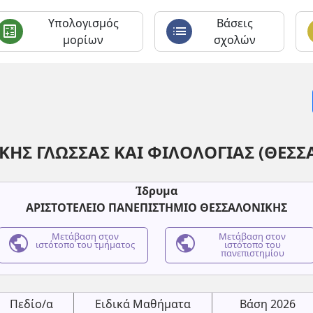
Υπολογισμός
Βάσεις
calculate
list
c
μορίων
σχολών
ΚΗΣ ΓΛΩΣΣΑΣ ΚΑΙ ΦΙΛΟΛΟΓΙΑΣ (ΘΕΣΣ
Ίδρυμα
ΑΡΙΣΤΟΤΕΛΕΙΟ ΠΑΝΕΠΙΣΤΗΜΙΟ ΘΕΣΣΑΛΟΝΙΚΗΣ
public
Μετάβαση στον
public
Μετάβαση στον
ιστότοπο του τμήματος
ιστότοπο του
πανεπιστημίου
Πεδίο/α
Ειδικά Μαθήματα
Βάση 2026