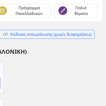
Πρόγραμμα
Παλιά
alendar_month
edit
Πανελλαδικών
θέματα
code_xml
Κώδικας ενσωμάτωσης (χωρίς διαφημήσεις)
ΑΛΟΝΙΚΗ)