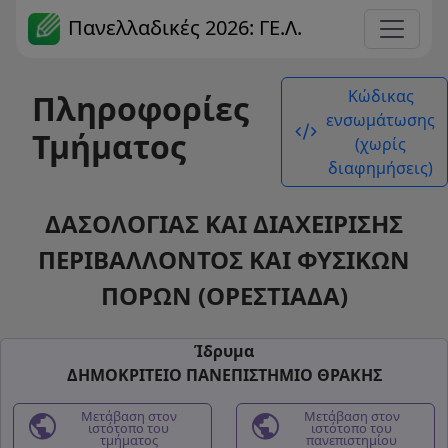
Πανελλαδικές 2026: ΓΕ.Λ.
Κώδικας
Πληροφορίες
ενσωμάτωσης
code_xml
Τμήματος
(χωρίς
διαφημήσεις)
ΔΑΣΟΛΟΓΙΑΣ ΚΑΙ ΔΙΑΧΕΙΡΙΣΗΣ
ΠΕΡΙΒΑΛΛΟΝΤΟΣ ΚΑΙ ΦΥΣΙΚΩΝ
ΠΟΡΩΝ (ΟΡΕΣΤΙΑΔΑ)
Ίδρυμα
ΔΗΜΟΚΡΙΤΕΙΟ ΠΑΝΕΠΙΣΤΗΜΙΟ ΘΡΑΚΗΣ
public
Μετάβαση στον
public
Μετάβαση στον
ιστότοπο του
ιστότοπο του
τμήματος
πανεπιστημίου