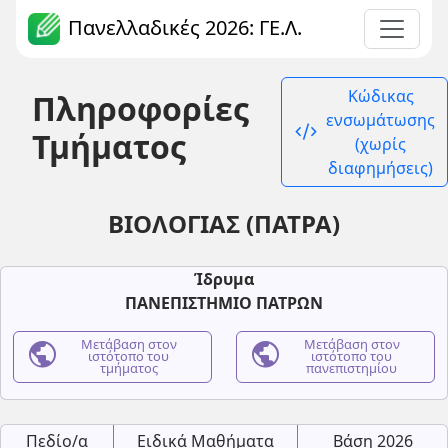
Πανελλαδικές 2026: ΓΕ.Λ.
Κώδικας
Πληροφορίες
ενσωμάτωσης
code_xml
Τμήματος
(χωρίς
διαφημήσεις)
ΒΙΟΛΟΓΙΑΣ (ΠΑΤΡΑ)
Ίδρυμα
ΠΑΝΕΠΙΣΤΗΜΙΟ ΠΑΤΡΩΝ
public
Μετάβαση στον
public
Μετάβαση στον
ιστότοπο του
ιστότοπο του
τμήματος
πανεπιστημίου
Πεδίο/α
Ειδικά Μαθήματα
Βάση 2026