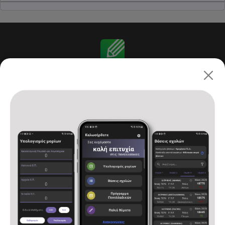
Πανελλαδικές 2026: ΓΕ.Λ.
Αρχική
Υπολογισμός μορίων
Βάσεις σχολών
Πρόγραμμα Πανελλαδικών
Παλιά θέματα