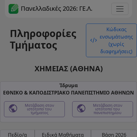
Πανελλαδικές 2026: ΓΕ.Λ.
Κώδικας
Πληροφορίες
ενσωμάτωσης
code_xml
Τμήματος
(χωρίς
διαφημήσεις)
ΧΗΜΕΙΑΣ (ΑΘΗΝΑ)
Ίδρυμα
ΕΘΝΙΚΟ & ΚΑΠΟΔΙΣΤΡΙΑΚΟ ΠΑΝΕΠΙΣΤΗΜΙΟ ΑΘΗΝΩΝ
public
Μετάβαση στον
public
Μετάβαση στον
ιστότοπο του
ιστότοπο του
τμήματος
πανεπιστημίου
Πεδίο/α
Ειδικά Μαθήματα
Βάση 2026