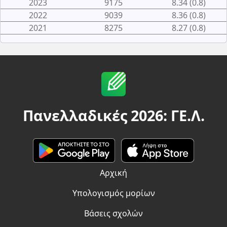
2023
9175
8.34 (0.8)
2022
9039
8.36 (0.8)
2021
8275
8.27 (0.8)
Πανελλαδικές 2026: ΓΕ.Λ.
Αρχική
Υπολογισμός μορίων
Βάσεις σχολών