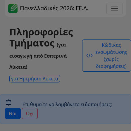
Πανελλαδικές 2026: ΓΕ.Λ.
Πληροφορίες
Τμήματος
(για
Κώδικας
ενσωμάτωσης
code_xml
εισαγωγή από Εσπερινά
(χωρίς
διαφημήσεις)
Λύκεια)
για Ημερήσια Λύκεια
notifications_active
Επιθυμείτε να λαμβάνετε ειδοποιήσεις;
Ναι
Όχι