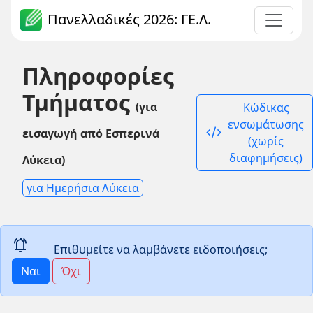
Πανελλαδικές 2026: ΓΕ.Λ.
Πληροφορίες
Τμήματος
(για
Κώδικας
ενσωμάτωσης
code_xml
εισαγωγή από Εσπερινά
(χωρίς
διαφημήσεις)
Λύκεια)
για Ημερήσια Λύκεια
notifications_active
Επιθυμείτε να λαμβάνετε ειδοποιήσεις;
Ναι
Όχι