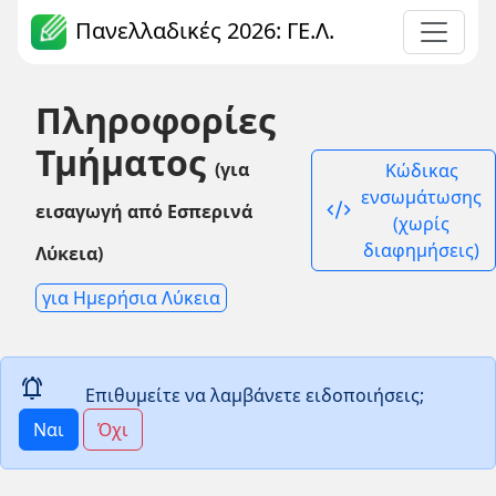
Πανελλαδικές 2026: ΓΕ.Λ.
Πληροφορίες
Τμήματος
(για
Κώδικας
ενσωμάτωσης
code_xml
εισαγωγή από Εσπερινά
(χωρίς
διαφημήσεις)
Λύκεια)
για Ημερήσια Λύκεια
notifications_active
Επιθυμείτε να λαμβάνετε ειδοποιήσεις;
Ναι
Όχι