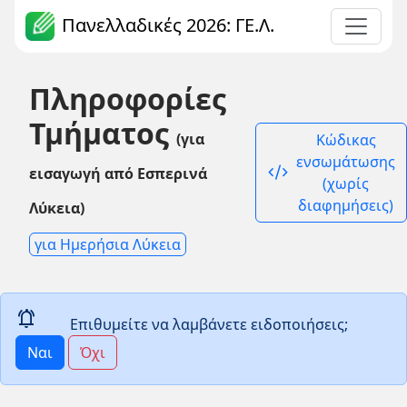
Πανελλαδικές 2026: ΓΕ.Λ.
Πληροφορίες
Τμήματος
(για
Κώδικας
ενσωμάτωσης
code_xml
εισαγωγή από Εσπερινά
(χωρίς
διαφημήσεις)
Λύκεια)
για Ημερήσια Λύκεια
notifications_active
Επιθυμείτε να λαμβάνετε ειδοποιήσεις;
Ναι
Όχι