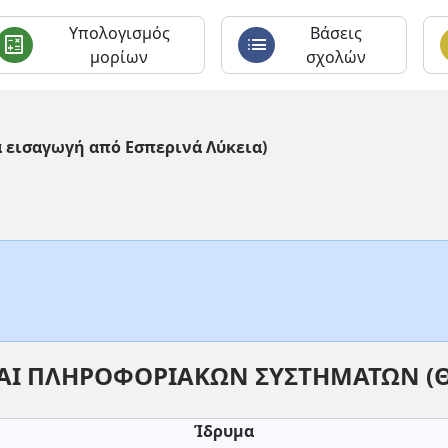
Υπολογισμός
Βάσεις
calculate
list
c
μορίων
σχολών
α εισαγωγή από Εσπερινά Λύκεια)
ΚΑΙ ΠΛΗΡΟΦΟΡΙΑΚΩΝ ΣΥΣΤΗΜΑΤΩΝ (
Ίδρυμα