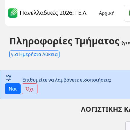
Πανελλαδικές 2026: ΓΕ.Λ.
Αρχική
Πληροφορίες Τμήματος
(γι
για Ημερήσια Λύκεια
notifications_active
Επιθυμείτε να λαμβάνετε ειδοποιήσεις;
Ναι
Όχι
ΛΟΓΙΣΤΙΚΗΣ 