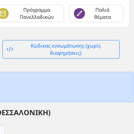
Πρόγραμμα
Παλιά
alendar_month
edit
Πανελλαδικών
θέματα
Κώδικας ενσωμάτωσης (χωρίς
code_xml
διαφημήσεις)
ΘΕΣΣΑΛΟΝΙΚΗ)