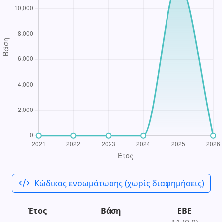
code_xml
Κώδικας ενσωμάτωσης (χωρίς διαφημήσεις)
Έτος
Βάση
ΕΒΕ