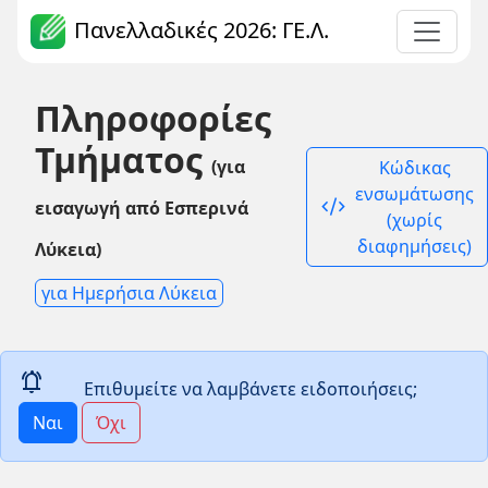
Πανελλαδικές 2026: ΓΕ.Λ.
Πληροφορίες
Τμήματος
(για
Κώδικας
ενσωμάτωσης
code_xml
εισαγωγή από Εσπερινά
(χωρίς
διαφημήσεις)
Λύκεια)
για Ημερήσια Λύκεια
notifications_active
Επιθυμείτε να λαμβάνετε ειδοποιήσεις;
Ναι
Όχι