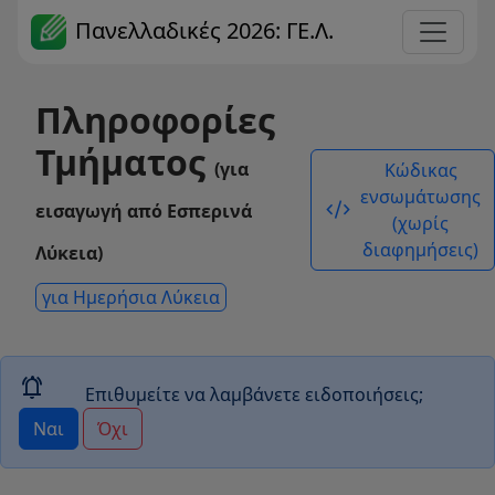
Πανελλαδικές 2026: ΓΕ.Λ.
Πληροφορίες
Τμήματος
(για
Κώδικας
ενσωμάτωσης
code_xml
εισαγωγή από Εσπερινά
(χωρίς
διαφημήσεις)
Λύκεια)
για Ημερήσια Λύκεια
notifications_active
Επιθυμείτε να λαμβάνετε ειδοποιήσεις;
Ναι
Όχι