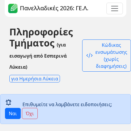
Πανελλαδικές 2026: ΓΕ.Λ.
Πληροφορίες
Τμήματος
(για
Κώδικας
ενσωμάτωσης
code_xml
εισαγωγή από Εσπερινά
(χωρίς
διαφημήσεις)
Λύκεια)
για Ημερήσια Λύκεια
notifications_active
Επιθυμείτε να λαμβάνετε ειδοποιήσεις;
Ναι
Όχι