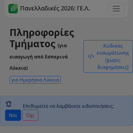
Πανελλαδικές 2026: ΓΕ.Λ.
Πληροφορίες
Τμήματος
(για
Κώδικας
ενσωμάτωσης
code_xml
εισαγωγή από Εσπερινά
(χωρίς
διαφημήσεις)
Λύκεια)
για Ημερήσια Λύκεια
notifications_active
Επιθυμείτε να λαμβάνετε ειδοποιήσεις;
Ναι
Όχι