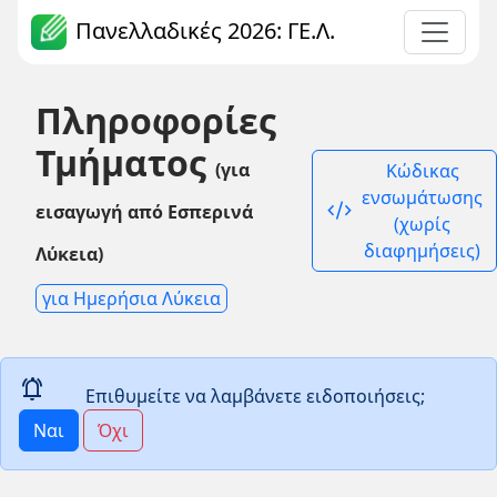
Πανελλαδικές 2026: ΓΕ.Λ.
Πληροφορίες
Τμήματος
(για
Κώδικας
ενσωμάτωσης
code_xml
εισαγωγή από Εσπερινά
(χωρίς
διαφημήσεις)
Λύκεια)
για Ημερήσια Λύκεια
notifications_active
Επιθυμείτε να λαμβάνετε ειδοποιήσεις;
Ναι
Όχι