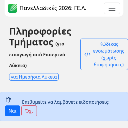
Πανελλαδικές 2026: ΓΕ.Λ.
Πληροφορίες
Τμήματος
(για
Κώδικας
ενσωμάτωσης
code_xml
εισαγωγή από Εσπερινά
(χωρίς
διαφημήσεις)
Λύκεια)
για Ημερήσια Λύκεια
notifications_active
Επιθυμείτε να λαμβάνετε ειδοποιήσεις;
Ναι
Όχι