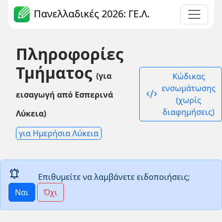
Πανελλαδικές 2026: ΓΕ.Λ.
Πληροφορίες
Τμήματος
(για
Κώδικας
ενσωμάτωσης
code_xml
εισαγωγή από Εσπερινά
(χωρίς
διαφημήσεις)
Λύκεια)
για Ημερήσια Λύκεια
notifications_active
Επιθυμείτε να λαμβάνετε ειδοποιήσεις;
Ναι
Όχι