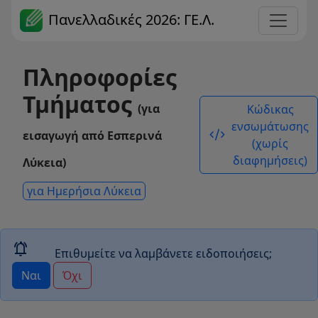
Πανελλαδικές 2026: ΓΕ.Λ.
Πληροφορίες
Τμήματος
(για
Κώδικας
ενσωμάτωσης
code_xml
εισαγωγή από Εσπερινά
(χωρίς
διαφημήσεις)
Λύκεια)
για Ημερήσια Λύκεια
notifications_active
Επιθυμείτε να λαμβάνετε ειδοποιήσεις;
Ναι
Όχι