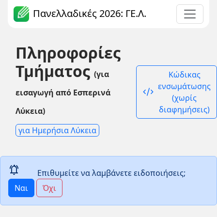
Πανελλαδικές 2026: ΓΕ.Λ.
Πληροφορίες
Τμήματος
(για
Κώδικας
ενσωμάτωσης
code_xml
εισαγωγή από Εσπερινά
(χωρίς
διαφημήσεις)
Λύκεια)
για Ημερήσια Λύκεια
notifications_active
Επιθυμείτε να λαμβάνετε ειδοποιήσεις;
Ναι
Όχι