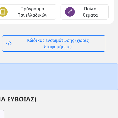
Πρόγραμμα
Παλιά
alendar_month
edit
Πανελλαδικών
θέματα
Κώδικας ενσωμάτωσης (χωρίς
code_xml
διαφημήσεις)
Α ΕΥΒΟΙΑΣ)