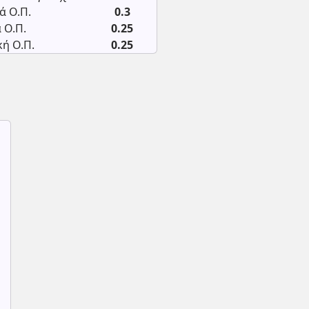
ά Ο.Π.
0.3
 Ο.Π.
0.25
ή Ο.Π.
0.25