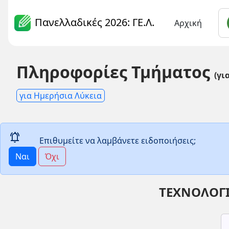
Πανελλαδικές 2026: ΓΕ.Λ.
Αρχική
Πληροφορίες Τμήματος
(γι
για Ημερήσια Λύκεια
notifications_active
Επιθυμείτε να λαμβάνετε ειδοποιήσεις;
Ναι
Όχι
ΤΕΧΝΟΛΟΓΙ