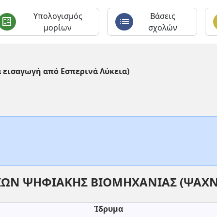
Υπολογισμός
Βάσεις
calculate
list
c
μορίων
σχολών
α εισαγωγή από Εσπερινά Λύκεια)
ΩΝ ΨΗΦΙΑΚΗΣ ΒΙΟΜΗΧΑΝΙΑΣ (ΨΑΧΝ
Ίδρυμα