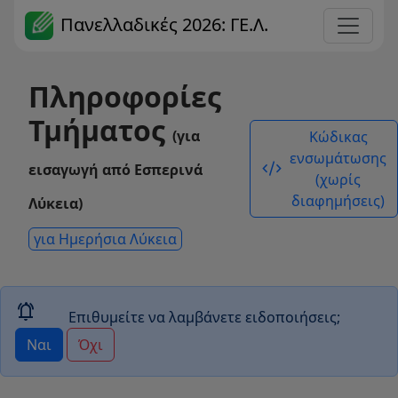
Πανελλαδικές 2026: ΓΕ.Λ.
Πληροφορίες
Τμήματος
(για
Κώδικας
ενσωμάτωσης
code_xml
εισαγωγή από Εσπερινά
(χωρίς
διαφημήσεις)
Λύκεια)
για Ημερήσια Λύκεια
notifications_active
Επιθυμείτε να λαμβάνετε ειδοποιήσεις;
Ναι
Όχι