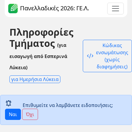
Πανελλαδικές 2026: ΓΕ.Λ.
Πληροφορίες
Τμήματος
(για
Κώδικας
ενσωμάτωσης
code_xml
εισαγωγή από Εσπερινά
(χωρίς
διαφημήσεις)
Λύκεια)
για Ημερήσια Λύκεια
notifications_active
Επιθυμείτε να λαμβάνετε ειδοποιήσεις;
Ναι
Όχι