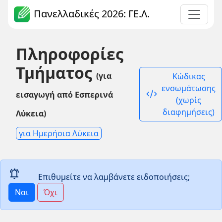
Πανελλαδικές 2026: ΓΕ.Λ.
Πληροφορίες
Τμήματος
(για
Κώδικας
ενσωμάτωσης
code_xml
εισαγωγή από Εσπερινά
(χωρίς
διαφημήσεις)
Λύκεια)
για Ημερήσια Λύκεια
notifications_active
Επιθυμείτε να λαμβάνετε ειδοποιήσεις;
Ναι
Όχι