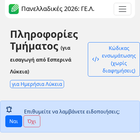
Πανελλαδικές 2026: ΓΕ.Λ.
Πληροφορίες
Τμήματος
(για
Κώδικας
ενσωμάτωσης
code_xml
εισαγωγή από Εσπερινά
(χωρίς
διαφημήσεις)
Λύκεια)
για Ημερήσια Λύκεια
notifications_active
Επιθυμείτε να λαμβάνετε ειδοποιήσεις;
Ναι
Όχι