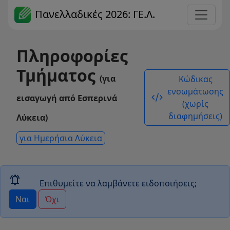
Πανελλαδικές 2026: ΓΕ.Λ.
Πληροφορίες
Τμήματος
(για
Κώδικας
ενσωμάτωσης
code_xml
εισαγωγή από Εσπερινά
(χωρίς
διαφημήσεις)
Λύκεια)
για Ημερήσια Λύκεια
notifications_active
Επιθυμείτε να λαμβάνετε ειδοποιήσεις;
Ναι
Όχι