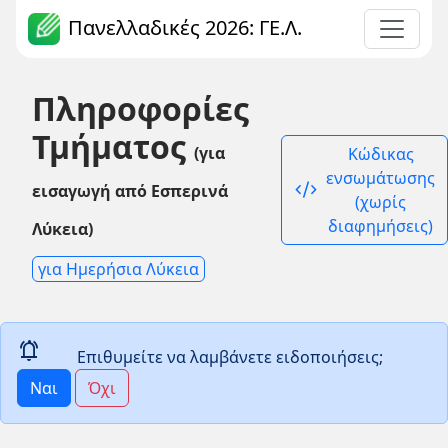
Πανελλαδικές 2026: ΓΕ.Λ.
Πληροφορίες
Τμήματος
(για
Κώδικας
ενσωμάτωσης
code_xml
εισαγωγή από Εσπερινά
(χωρίς
διαφημήσεις)
Λύκεια)
για Ημερήσια Λύκεια
notifications_active
Επιθυμείτε να λαμβάνετε ειδοποιήσεις;
Ναι
Όχι