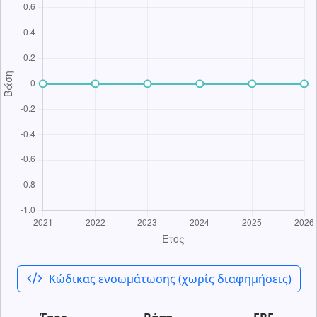
code_xml
Κώδικας ενσωμάτωσης (χωρίς διαφημήσεις)