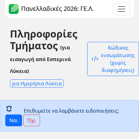
Πανελλαδικές 2026: ΓΕ.Λ.
Πληροφορίες
Τμήματος
(για
Κώδικας
ενσωμάτωσης
code_xml
εισαγωγή από Εσπερινά
(χωρίς
διαφημήσεις)
Λύκεια)
για Ημερήσια Λύκεια
notifications_active
Επιθυμείτε να λαμβάνετε ειδοποιήσεις;
Ναι
Όχι