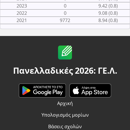
2023
0
9.42 (0.8)
2022
0
9.08 (0.8)
2021
9772
8.94 (0.8)
Πανελλαδικές 2026: ΓΕ.Λ.
Αρχική
Υπολογισμός μορίων
Βάσεις σχολών