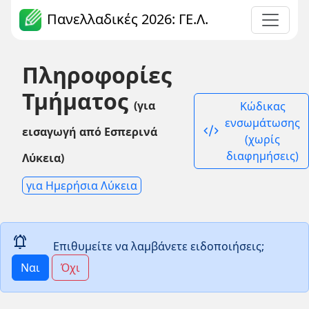
Πανελλαδικές 2026: ΓΕ.Λ.
Πληροφορίες
Τμήματος
(για
Κώδικας
ενσωμάτωσης
code_xml
εισαγωγή από Εσπερινά
(χωρίς
διαφημήσεις)
Λύκεια)
για Ημερήσια Λύκεια
notifications_active
Επιθυμείτε να λαμβάνετε ειδοποιήσεις;
Ναι
Όχι