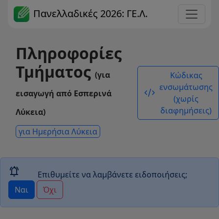
Πανελλαδικές 2026: ΓΕ.Λ.
Πληροφορίες
Τμήματος
(για
Κώδικας
ενσωμάτωσης
code_xml
εισαγωγή από Εσπερινά
(χωρίς
διαφημήσεις)
Λύκεια)
για Ημερήσια Λύκεια
notifications_active
Επιθυμείτε να λαμβάνετε ειδοποιήσεις;
Ναι
Όχι