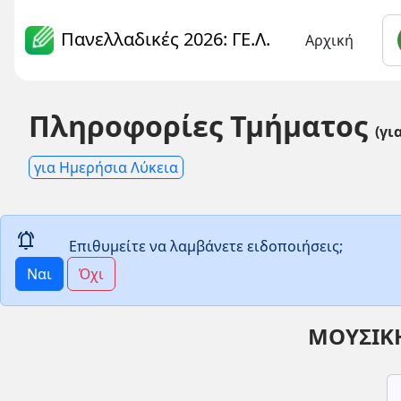
Πανελλαδικές 2026: ΓΕ.Λ.
Αρχική
Πληροφορίες Τμήματος
(γι
για Ημερήσια Λύκεια
notifications_active
Επιθυμείτε να λαμβάνετε ειδοποιήσεις;
Ναι
Όχι
ΜΟΥΣΙΚΗ