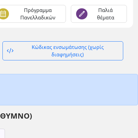
Πρόγραμμα
Παλιά
alendar_month
edit
Πανελλαδικών
θέματα
Κώδικας ενσωμάτωσης (χωρίς
code_xml
διαφημήσεις)
ΡΕΘΥΜΝΟ)