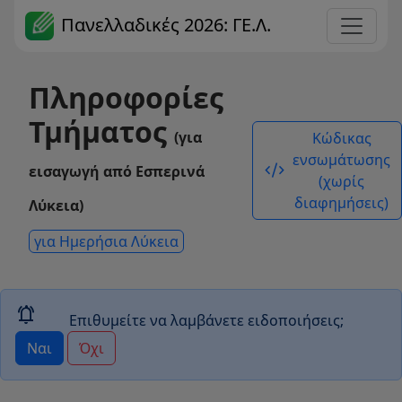
Πανελλαδικές 2026: ΓΕ.Λ.
Πληροφορίες
Τμήματος
(για
Κώδικας
ενσωμάτωσης
code_xml
εισαγωγή από Εσπερινά
(χωρίς
διαφημήσεις)
Λύκεια)
για Ημερήσια Λύκεια
notifications_active
Επιθυμείτε να λαμβάνετε ειδοποιήσεις;
Ναι
Όχι