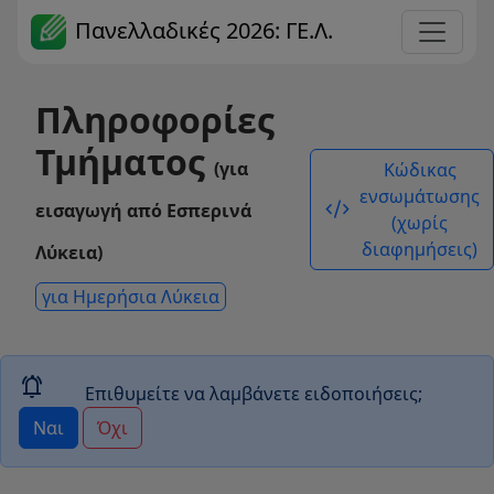
Πανελλαδικές 2026: ΓΕ.Λ.
Πληροφορίες
Τμήματος
(για
Κώδικας
ενσωμάτωσης
code_xml
εισαγωγή από Εσπερινά
(χωρίς
διαφημήσεις)
Λύκεια)
για Ημερήσια Λύκεια
notifications_active
Επιθυμείτε να λαμβάνετε ειδοποιήσεις;
Ναι
Όχι