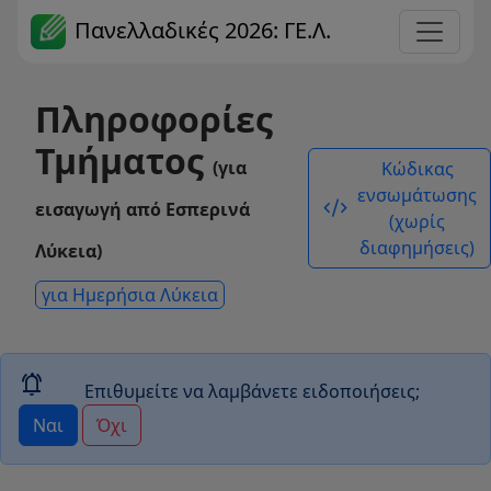
Πανελλαδικές 2026: ΓΕ.Λ.
Πληροφορίες
Τμήματος
(για
Κώδικας
ενσωμάτωσης
code_xml
εισαγωγή από Εσπερινά
(χωρίς
διαφημήσεις)
Λύκεια)
για Ημερήσια Λύκεια
notifications_active
Επιθυμείτε να λαμβάνετε ειδοποιήσεις;
Ναι
Όχι