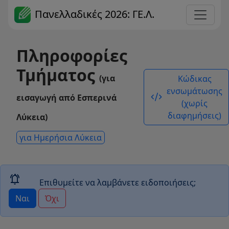
Πανελλαδικές 2026: ΓΕ.Λ.
Πληροφορίες
Τμήματος
(για
Κώδικας
ενσωμάτωσης
code_xml
εισαγωγή από Εσπερινά
(χωρίς
διαφημήσεις)
Λύκεια)
για Ημερήσια Λύκεια
notifications_active
Επιθυμείτε να λαμβάνετε ειδοποιήσεις;
Ναι
Όχι