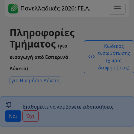
Πανελλαδικές 2026: ΓΕ.Λ.
Πληροφορίες
Τμήματος
(για
Κώδικας
ενσωμάτωσης
code_xml
εισαγωγή από Εσπερινά
(χωρίς
διαφημήσεις)
Λύκεια)
για Ημερήσια Λύκεια
notifications_active
Επιθυμείτε να λαμβάνετε ειδοποιήσεις;
Ναι
Όχι