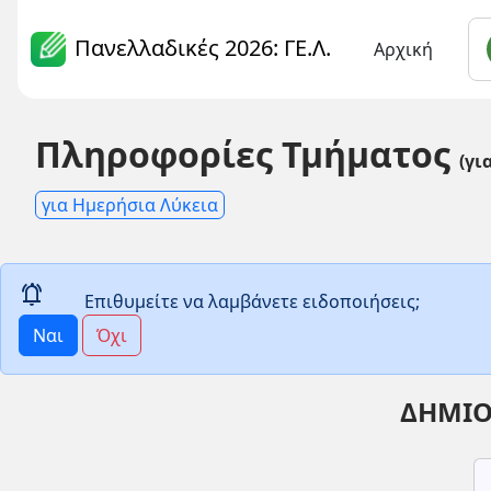
Πανελλαδικές 2026: ΓΕ.Λ.
Αρχική
Πληροφορίες Τμήματος
(γι
για Ημερήσια Λύκεια
notifications_active
Επιθυμείτε να λαμβάνετε ειδοποιήσεις;
Ναι
Όχι
ΔΗΜΙΟ