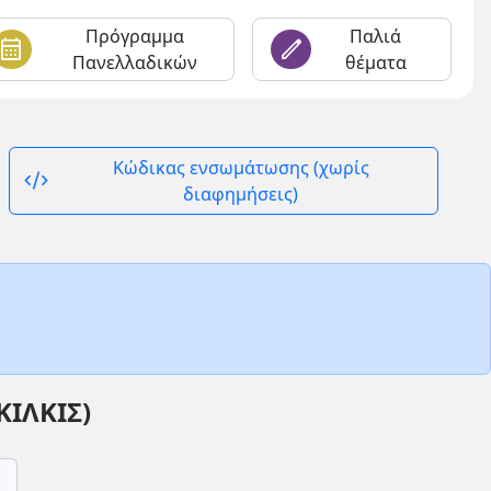
Πρόγραμμα
Παλιά
alendar_month
edit
Πανελλαδικών
θέματα
Κώδικας ενσωμάτωσης (χωρίς
code_xml
διαφημήσεις)
ΙΛΚΙΣ)