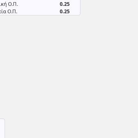
κή Ο.Π.
0.25
ία Ο.Π.
0.25