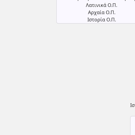
Λατινικά Ο.Π.
Αρχαία Ο.Π.
Ιστορία Ο.Π.
Ι