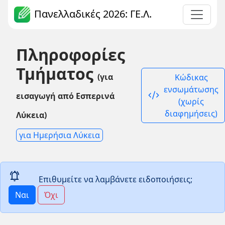
Πανελλαδικές 2026: ΓΕ.Λ.
Πληροφορίες
Τμήματος
(για
Κώδικας
ενσωμάτωσης
code_xml
εισαγωγή από Εσπερινά
(χωρίς
διαφημήσεις)
Λύκεια)
για Ημερήσια Λύκεια
notifications_active
Επιθυμείτε να λαμβάνετε ειδοποιήσεις;
Ναι
Όχι