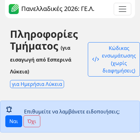
Πανελλαδικές 2026: ΓΕ.Λ.
Πληροφορίες
Τμήματος
(για
Κώδικας
ενσωμάτωσης
code_xml
εισαγωγή από Εσπερινά
(χωρίς
διαφημήσεις)
Λύκεια)
για Ημερήσια Λύκεια
notifications_active
Επιθυμείτε να λαμβάνετε ειδοποιήσεις;
Ναι
Όχι