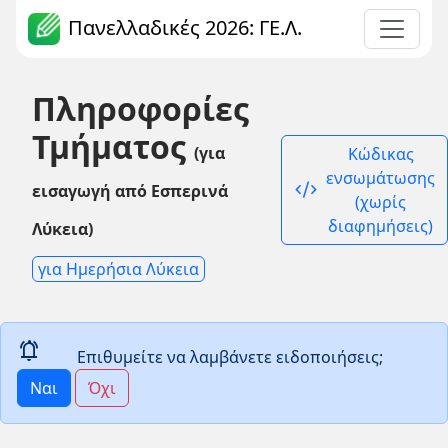
Πανελλαδικές 2026: ΓΕ.Λ.
Πληροφορίες
Τμήματος
(για
Κώδικας
ενσωμάτωσης
code_xml
εισαγωγή από Εσπερινά
(χωρίς
διαφημήσεις)
Λύκεια)
για Ημερήσια Λύκεια
notifications_active
Επιθυμείτε να λαμβάνετε ειδοποιήσεις;
Ναι
Όχι