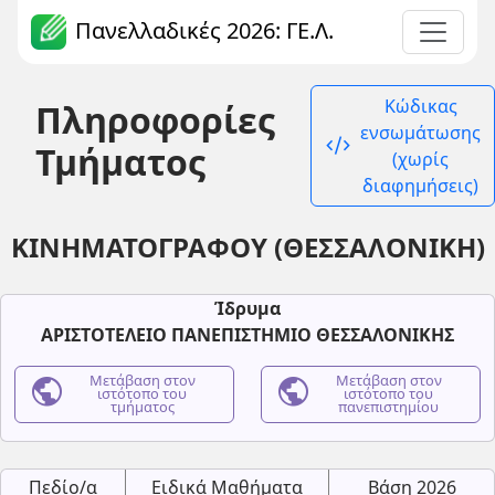
Πανελλαδικές 2026: ΓΕ.Λ.
Κώδικας
Πληροφορίες
ενσωμάτωσης
code_xml
Τμήματος
(χωρίς
διαφημήσεις)
ΚΙΝΗΜΑΤΟΓΡΑΦΟΥ (ΘΕΣΣΑΛΟΝΙΚΗ)
Ίδρυμα
ΑΡΙΣΤΟΤΕΛΕΙΟ ΠΑΝΕΠΙΣΤΗΜΙΟ ΘΕΣΣΑΛΟΝΙΚΗΣ
public
Μετάβαση στον
public
Μετάβαση στον
ιστότοπο του
ιστότοπο του
τμήματος
πανεπιστημίου
Πεδίο/α
Ειδικά Μαθήματα
Βάση 2026