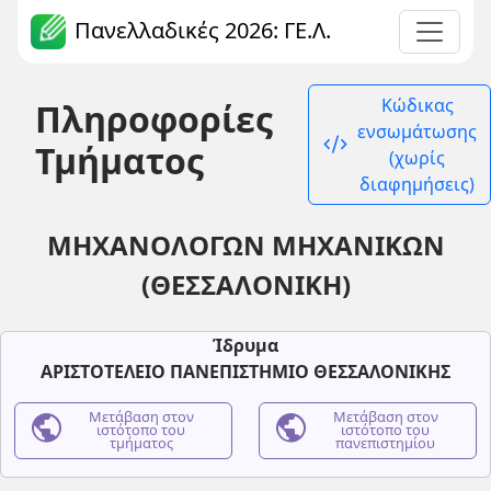
Πανελλαδικές 2026: ΓΕ.Λ.
Κώδικας
Πληροφορίες
ενσωμάτωσης
code_xml
Τμήματος
(χωρίς
διαφημήσεις)
ΜΗΧΑΝΟΛΟΓΩΝ ΜΗΧΑΝΙΚΩΝ
(ΘΕΣΣΑΛΟΝΙΚΗ)
Ίδρυμα
ΑΡΙΣΤΟΤΕΛΕΙΟ ΠΑΝΕΠΙΣΤΗΜΙΟ ΘΕΣΣΑΛΟΝΙΚΗΣ
public
Μετάβαση στον
public
Μετάβαση στον
ιστότοπο του
ιστότοπο του
τμήματος
πανεπιστημίου