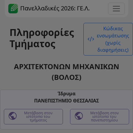
Πανελλαδικές 2026: ΓΕ.Λ.
Κώδικας
Πληροφορίες
ενσωμάτωσης
code_xml
Τμήματος
(χωρίς
διαφημήσεις)
ΑΡΧΙΤΕΚΤΟΝΩΝ ΜΗΧΑΝΙΚΩΝ
(ΒΟΛΟΣ)
Ίδρυμα
ΠΑΝΕΠΙΣΤΗΜΙΟ ΘΕΣΣΑΛΙΑΣ
public
Μετάβαση στον
public
Μετάβαση στον
ιστότοπο του
ιστότοπο του
τμήματος
πανεπιστημίου