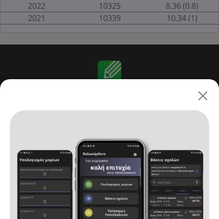
2022
10325
8.36 (0.8)
2021
10339
10.34 (1)
Πανελλαδικές 2026: ΓΕ.Λ.
Αρχική
Υπολογισμός μορίων
Βάσεις σχολών
Πρόγραμμα Πανελλαδικών