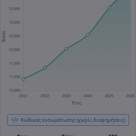
code_xml
Κώδικας ενσωμάτωσης (χωρίς διαφημήσεις)