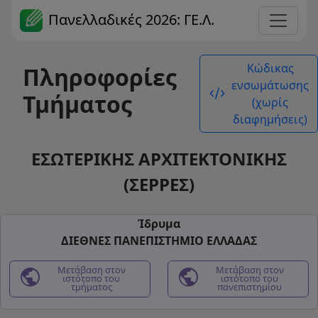
Πανελλαδικές 2026: ΓΕ.Λ.
Κώδικας
Πληροφορίες
ενσωμάτωσης
code_xml
Τμήματος
(χωρίς
διαφημήσεις)
ΕΣΩΤΕΡΙΚΗΣ ΑΡΧΙΤΕΚΤΟΝΙΚΗΣ
(ΣΕΡΡΕΣ)
Ίδρυμα
ΔΙΕΘΝΕΣ ΠΑΝΕΠΙΣΤΗΜΙΟ ΕΛΛΑΔΑΣ
public
Μετάβαση στον
public
Μετάβαση στον
ιστότοπο του
ιστότοπο του
τμήματος
πανεπιστημίου