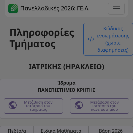
Πανελλαδικές 2026: ΓΕ.Λ.
Κώδικας
Πληροφορίες
ενσωμάτωσης
code_xml
Τμήματος
(χωρίς
διαφημήσεις)
ΙΑΤΡΙΚΗΣ (ΗΡΑΚΛΕΙΟ)
Ίδρυμα
ΠΑΝΕΠΙΣΤΗΜΙΟ ΚΡΗΤΗΣ
public
Μετάβαση στον
public
Μετάβαση στον
ιστότοπο του
ιστότοπο του
τμήματος
πανεπιστημίου
Πεδίο/α
Ειδικά Μαθήματα
Βάση 2026