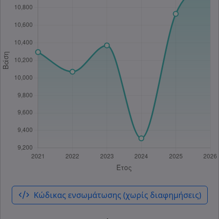
code_xml
Κώδικας ενσωμάτωσης (χωρίς διαφημήσεις)