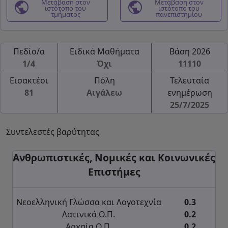
public
Μετάβαση στον
public
Μετάβαση στον
ιστότοπο του
ιστότοπο του
τμήματος
πανεπιστημίου
Πεδίο/α
Ειδικά Μαθήματα
Βάση 2026
1/4
Όχι
11110
Εισακτέοι
Πόλη
Τελευταία
81
Αιγάλεω
ενημέρωση
25/7/2025
Συντελεστές βαρύτητας
Ανθρωπιστικές, Νομικές και Κοινωνικές
Επιστήμες
Νεοελληνική Γλώσσα και Λογοτεχνία
0.3
Λατινικά Ο.Π.
0.2
Αρχαία Ο.Π.
0.2