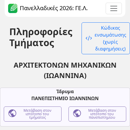
Πανελλαδικές 2026: ΓΕ.Λ.
Κώδικας
Πληροφορίες
ενσωμάτωσης
code_xml
Τμήματος
(χωρίς
διαφημήσεις)
ΑΡΧΙΤΕΚΤΟΝΩΝ ΜΗΧΑΝΙΚΩΝ
(ΙΩΑΝΝΙΝΑ)
Ίδρυμα
ΠΑΝΕΠΙΣΤΗΜΙΟ ΙΩΑΝΝΙΝΩΝ
public
Μετάβαση στον
public
Μετάβαση στον
ιστότοπο του
ιστότοπο του
τμήματος
πανεπιστημίου